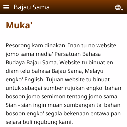
Skip to main content
Bajau Sama
Se
Muka'
Pesorong kam dinakan. Inan tu no website
jomo sama media' Persatuan Bahasa
Budaya Bajau Sama. Website tu binuat en
diam telu bahasa Bajau Sama, Melayu
engko' English. Tujuan website tu binuat
untuk sebagai sumber rujukan engko' bahan
bosoon jomo semimon tentang jomo sama.
Sian - sian ingin muan sumbangan ta' bahan
bosoon engko' segala bekenaan entawa pan
sejara buli ngubung kami.