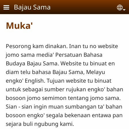
Skip to main content
Bajau Sama
Se
Muka'
Pesorong kam dinakan. Inan tu no website
jomo sama media' Persatuan Bahasa
Budaya Bajau Sama. Website tu binuat en
diam telu bahasa Bajau Sama, Melayu
engko' English. Tujuan website tu binuat
untuk sebagai sumber rujukan engko' bahan
bosoon jomo semimon tentang jomo sama.
Sian - sian ingin muan sumbangan ta' bahan
bosoon engko' segala bekenaan entawa pan
sejara buli ngubung kami.